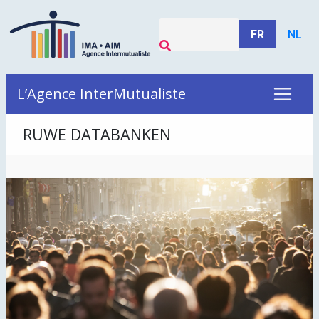
FR
NL
L’Agence InterMutualiste
RUWE DATABANKEN