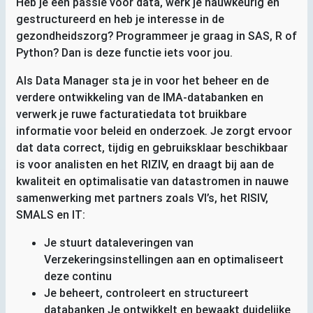
Heb je een passie voor data, werk je nauwkeurig en
gestructureerd en heb je interesse in de
gezondheidszorg? Programmeer je graag in
SAS
, R of
Python? Dan is deze functie iets voor jou.
Als Data Manager sta je in voor het beheer en de
verdere ontwikkeling van de
IMA
-databanken en
verwerk je ruwe facturatiedata tot bruikbare
informatie voor beleid en onderzoek. Je zorgt ervoor
dat data correct, tijdig en gebruiksklaar beschikbaar
is voor analisten en het
RIZIV
, en draagt bij aan de
kwaliteit en optimalisatie van datastromen in nauwe
samenwerking met partners zoals
VI
’s, het
RISIV
,
SMALS
en
IT
:
Je stuurt dataleveringen van
Verzekeringsinstellingen aan en optimaliseert
deze continu
Je beheert, controleert en structureert
databanken Je ontwikkelt en bewaakt duidelijke