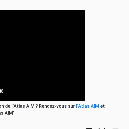
n de l’Atlas
AIM
? Rendez-vous sur
l’Atlas
AIM
et
las
AIM
’