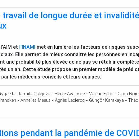
 travail de longue durée et invalidit
ux
l’
AIM
et
l’
INAMI
met en lumière les facteurs de risques susce
iaux. Elle permet de mieux connaitre les personnes en incap
yant une probabilité plus élevée de ne pas se rétablir complè
près un an. Cette étude propose un premier modèle de prédicti
s par les médecins-conseils et leurs équipes.
Rygaert
-
Jarmila Oslejová
-
Hervé Avalosse
-
Valérie Fabri
-
Clara Noi
rancken
-
Annelies Meeus
-
Agnès Leclercq
-
Güngör Karakaya
-
Théo
tions pendant la pandémie de
COVI