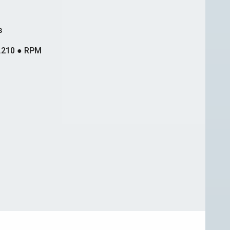
s
.210 ● RPM