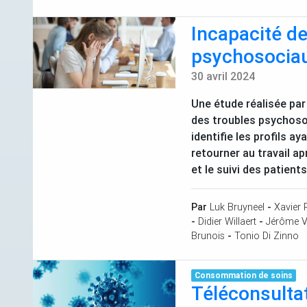
Incapacité de
psychosocia
30 avril 2024
Une étude réalisée par 
des troubles psychosoc
identifie les profils a
retourner au travail a
et le suivi des patient
Par
Luk Bruyneel
-
Xavier 
-
Didier Willaert
-
Jérôme V
Brunois
-
Tonio Di Zinno
Consommation de soins
Téléconsulta