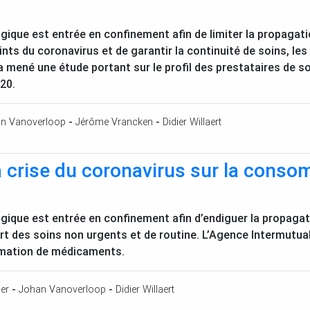
lgique est entrée en confinement afin de limiter la propagati
eints du coronavirus et de garantir la continuité de soins, le
 a mené une étude portant sur le profil des prestataires de s
20.
n Vanoverloop
-
Jérôme Vrancken
-
Didier Willaert
la crise du coronavirus sur la con
lgique est entrée en confinement afin d’endiguer la propagat
rt des soins non urgents et de routine. L’Agence Intermutual
mmation de médicaments.
er
-
Johan Vanoverloop
-
Didier Willaert