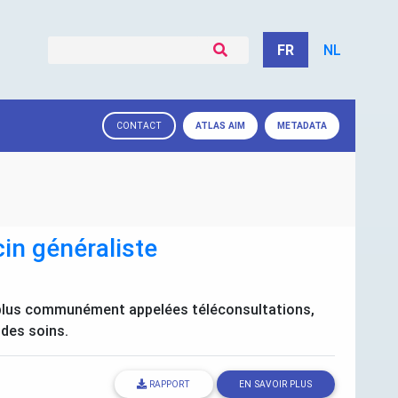
FR
NL
ATLAS
AIM
METADATA
CONTACT
in généraliste
, plus communément appelées téléconsultations,
 des soins.
RAPPORT
EN SAVOIR PLUS