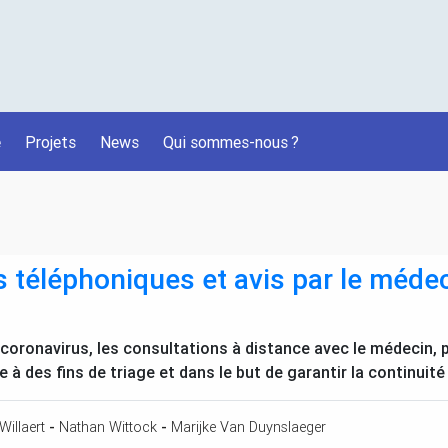
é
Projets
News
Qui sommes-nous
?
 téléphoniques et avis par le médec
 coronavirus, les consultations à distance avec le médecin
à des fins de triage et dans le but de garantir la continuité
Willaert
-
Nathan Wittock
-
Marijke Van Duynslaeger