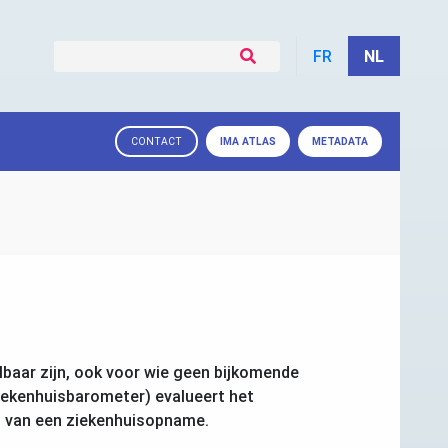
FR
NL
IMA
ATLAS
METADATA
CONTACT
lbaar zijn, ook voor wie geen bijkomende
Ziekenhuisbarometer) evalueert het
id van een ziekenhuisopname.