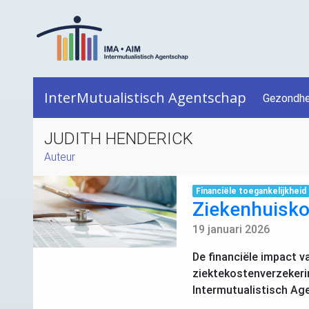
InterMutualistisch Agentschap
Gezondhe
JUDITH HENDERICK
Auteur
Financiële toegankelijkheid
Ziekenhuiskos
19 januari 2026
De financiële impact v
ziektekostenverzekerin
Intermutualistisch Ag