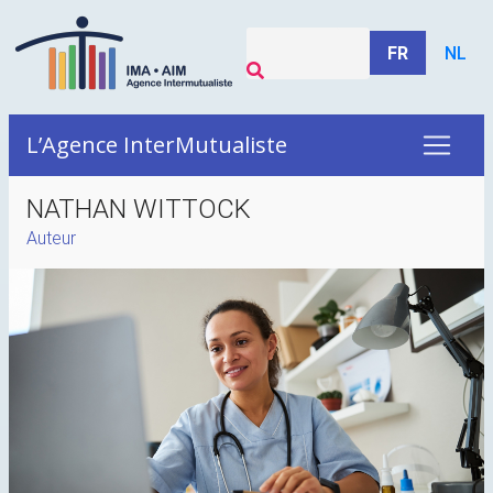
FR
NL
L’Agence InterMutualiste
NATHAN WITTOCK
Auteur