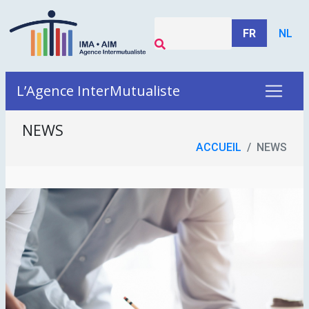
FR
NL
L’Agence InterMutualiste
NEWS
ACCUEIL
NEWS