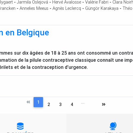
Rygaert
-
Jarmila Oslejová
-
Hervé Avalosse
-
Valérie Fabri
-
Clara Noi
rancken
-
Annelies Meeus
-
Agnès Leclercq
-
Güngör Karakaya
-
Théo
n en Belgique
femmes sur dix âgées de 18 à 25 ans ont consommé un contra
mmation de la pilule contraceptive classique connaît une im
rilets et de la contraception d’urgence.
1
...
2
3
4