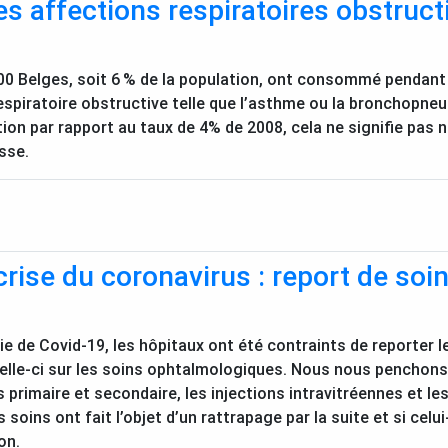
s affections respiratoires obstruct
00 Belges, soit 6
% de la population, ont consommé pendant
respiratoire obstructive telle que l’asthme ou la bronchopn
on par rapport au taux de 4% de 2008, cela ne signifie pas
sse.
crise du coronavirus : report de so
e de Covid-19, les hôpitaux ont été contraints de reporter l
celle-ci sur les soins ophtalmologiques. Nous nous penchons 
s primaire et secondaire, les injections intravitréennes et l
soins ont fait l’objet d’un rattrapage par la suite et si cel
on.