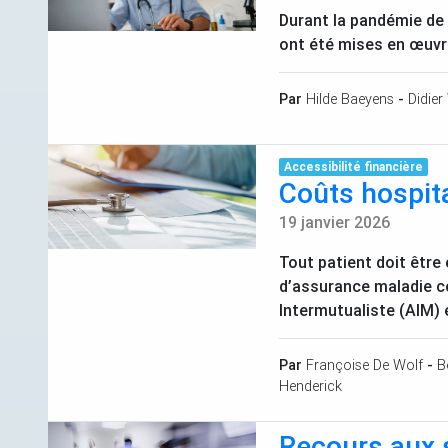
Durant la pandémie de
ont été mises en œuvre 
Par
Hilde Baeyens
-
Didier 
Accessibilité financière
Coûts hospita
19 janvier 2026
Tout patient doit être
d’assurance maladie c
Intermutualiste (
AIM
) 
Par
Françoise De Wolf
-
B
Henderick
Recours aux 