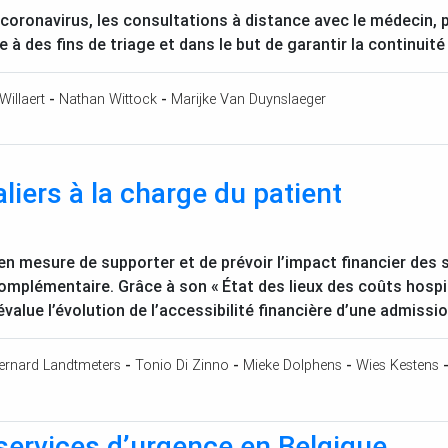
 coronavirus, les consultations à distance avec le médecin
à des fins de triage et dans le but de garantir la continuité
Willaert
-
Nathan Wittock
-
Marijke Van Duynslaeger
liers à la charge du patient
 en mesure de supporter et de prévoir l’impact financier des 
omplémentaire. Grâce à son «
État des lieux des coûts hospi
évalue l’évolution de l’accessibilité financière d’une admission
ernard Landtmeters
-
Tonio Di Zinno
-
Mieke Dolphens
-
Wies Kestens
services d’urgence en Belgique