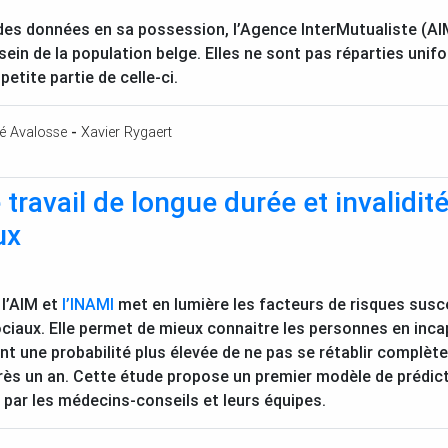
 des données en sa possession, l’Agence InterMutualiste (
AI
ein de la population belge. Elles ne sont pas réparties uni
etite partie de celle-ci.
é Avalosse
-
Xavier Rygaert
 travail de longue durée et invalidit
ux
l’
AIM
et
l’
INAMI
met en lumière les facteurs de risques susce
iaux. Elle permet de mieux connaitre les personnes en incap
yant une probabilité plus élevée de ne pas se rétablir complè
près un an. Cette étude propose un premier modèle de prédicti
s par les médecins-conseils et leurs équipes.