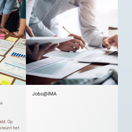
Jobs@
IMA
de
ld. Op
steunt het