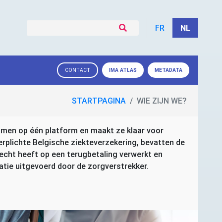
FR
NL
IMA
ATLAS
METADATA
CONTACT
STARTPAGINA
WIE ZIJN WE?
men op één platform en maakt ze klaar voor
rplichte Belgische ziekteverzekering, bevatten de
cht heeft op een terugbetaling verwerkt en
tie uitgevoerd door de zorgverstrekker.